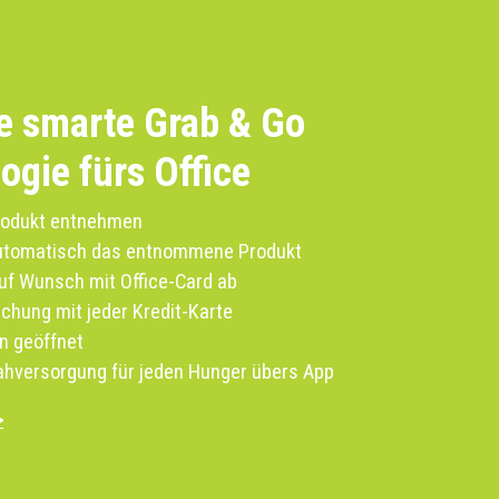
e smarte Grab & Go
ogie fürs Office
rodukt entnehmen
utomatisch das
entnommene
Produkt
uf Wunsch mit Office-Card ab
uchung mit
jeder Kredit-
Karte
n geöffnet
Nahversorgung für jeden Hunger übers
App
>