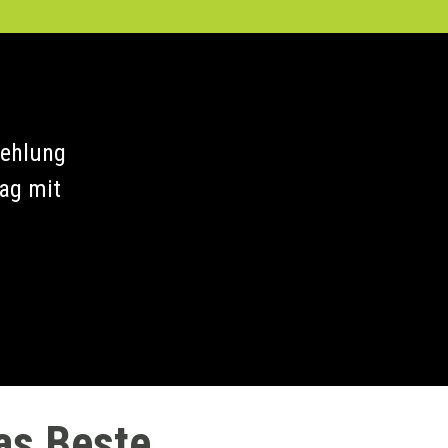
fehlung
rag mit
das Beste