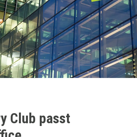
y Club passt
fice