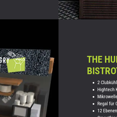
THE HU
BISTRO
2 Club
küh
Hightech 
Mikrowell
Regal für 
12 Ebene