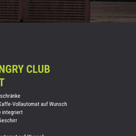
NGRY CLUB
T
l
schränke
Kaffe-Vollautomat auf Wunsch
e
integriert
Geschirr
n