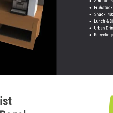
Smoothie
Frühstück:
Snack: 4
Lunch & D
Urban Dri
Recyclingd
ist