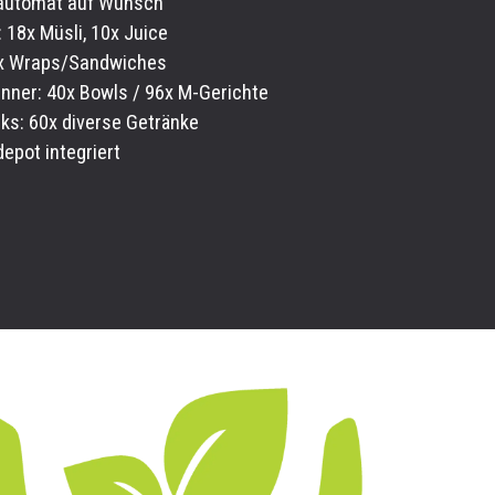
automat auf Wunsch
 18x Müsli, 10x Juice
8x Wraps/Sandwiches
inner: 40x Bowls / 96x M-Gerichte
nks: 60x diverse Getränke
epot integriert