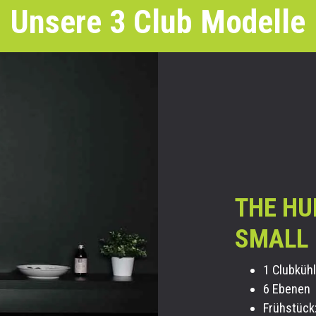
Unsere 3 Club Modelle
THE HU
SMALL
1 Club
küh
6 Ebenen
Frühstück: