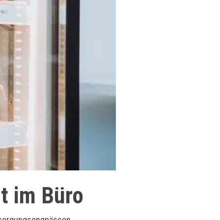
t im Büro
ersorgungsengpässen