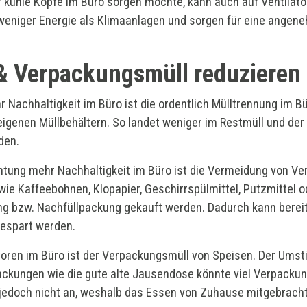
r kühle Kopfe im Büro sorgen möchte, kann auch auf Ventilat
weniger Energie als Klimaanlagen und sorgen für eine angen
 & Verpackungsmüll reduzieren
 Nachhaltigkeit im Büro ist die ordentlich Mülltrennung im B
n eigenen Müllbehältern. So landet weniger im Restmüll und der
den.
ichtung mehr Nachhaltigkeit im Büro ist die Vermeidung von V
wie Kaffeebohnen, Klopapier, Geschirrspülmittel, Putzmittel 
ng bzw. Nachfüllpackung gekauft werden. Dadurch kann bereit
gespart werden.
toren im Büro ist der Verpackungsmüll von Speisen. Der Umst
kungen wie die gute alte Jausendose könnte viel Verpackung
s jedoch nicht an, weshalb das Essen von Zuhause mitgebrac