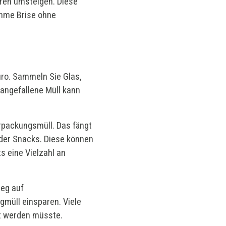
oren umsteigen. Diese
ehme Brise ohne
üro. Sammeln Sie Glas,
 angefallene Müll kann
erpackungsmüll. Das fängt
oder Snacks. Diese können
s eine Vielzahl an
ieg auf
müll einsparen. Viele
ht werden müsste.