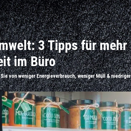
Umwelt: 3 Tipps für mehr
it im Büro
n Sie von weniger Energieverbrauch, weniger Müll & niedrige