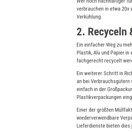
Wer noch nachhaltiger fü
verbrauchen in etwa 20x 
Verkühlung.
2. Recyceln
Ein einfacher Weg zu mehr
Plastik, Alu und Papier i
fachgerecht recycelt wer
Ein weiterer Schritt in R
an bei Verbrauchsgütern 
einfach in der Großpacku
Plastikverpackungen ein
Einer der größten Müllfak
wiederverwendbare Verpac
Lieferdienste bieten die